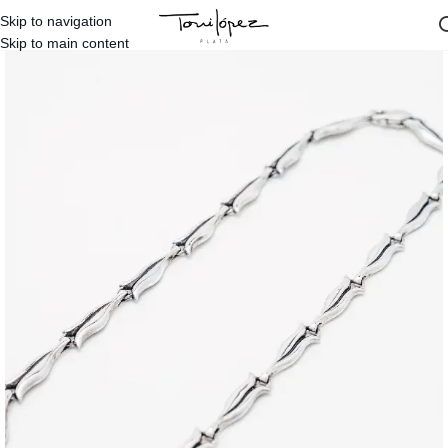
Skip to navigation
Inicio
/
Diseños Propios
/
Toni López
/
Gargantillas Toni López
Skip to main content