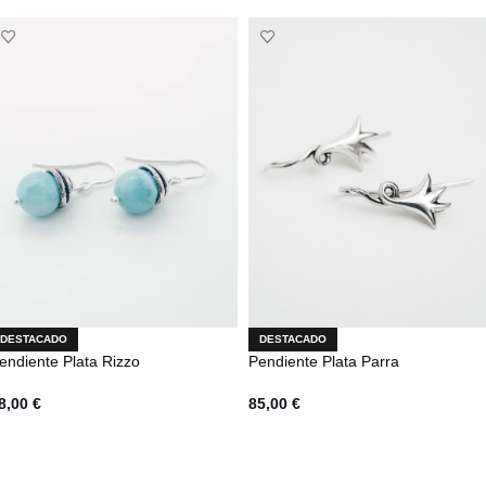
DESTACADO
DESTACADO
endiente Plata Rizzo
Pendiente Plata Parra
8,00
€
85,00
€
AÑADIR AL CARRITO
AÑADIR AL CARRITO