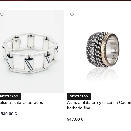
Anillo Plata Muelle
DESTACADO
DESTACADO
ulsera plata Cuadrados
Alianza plata oro y circonita Cade
barbada fina
.530,00
€
547,00
€
AÑADIR AL CARRITO
SELECCIONAR OPCIONES