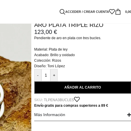
ACCEDER / CREAR CUENTA
0,0
ARO PLATA TRIPLE RIZO
123,00
€
Pendiente de aro en plata con tres bucles.
Material: Plata de ley
Acabado: Brillo y oxidado
Colección: Rizos
Diseño: Toni López
-
+
AÑADIR AL CARRITO
SKU:
TLPENA3BUCLES
Envío gratis para compras superiores a 89 €
Más Información