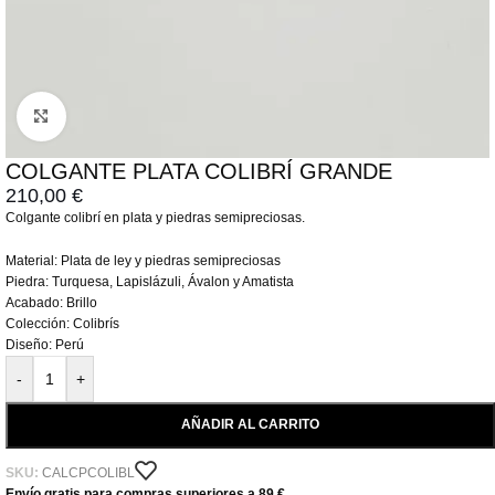
Click to enlarge
COLGANTE PLATA COLIBRÍ GRANDE
210,00
€
Colgante colibrí en plata y piedras semipreciosas.
Material: Plata de ley y piedras semipreciosas
Piedra: Turquesa, Lapislázuli, Ávalon y Amatista
Acabado: Brillo
Colección: Colibrís
Diseño: Perú
-
+
AÑADIR AL CARRITO
SKU:
CALCPCOLIBL
Envío gratis para compras superiores a 89 €