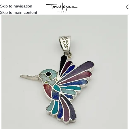
Skip to navigation
Inicio
/
Tienda
/
Colgantes Tienda
Skip to main content