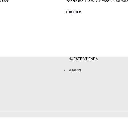
 Olas
Pendiente Plata Y Broce Cuadrad
138,00
€
NUESTRA TIENDA
Madrid