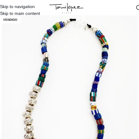
Skip to navigation
Inicio
/
Diseños Propios
/
Raquel Lopez
/
Colección Murano Raquel López
Skip to main content
VENDIDO