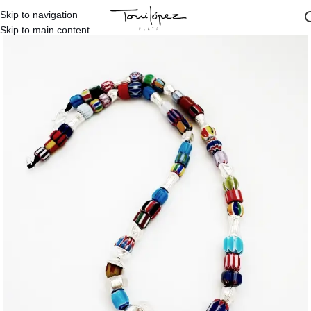
Skip to navigation
Inicio
/
Diseños Propios
/
Raquel Lopez
/
Colección Murano Raquel López
Skip to main content