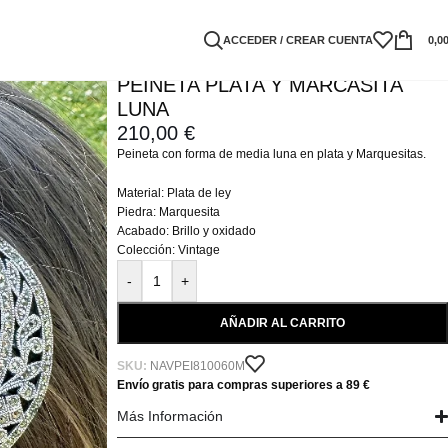
ACCEDER / CREAR CUENTA
0,0
PEINETA PLATA Y MARCASITA
LUNA
210,00
€
Peineta con forma de media luna en plata y Marquesitas.
Material: Plata de ley
Piedra: Marquesita
Acabado: Brillo y oxidado
Colección: Vintage
-
+
AÑADIR AL CARRITO
SKU:
NAVPEI810060M
Envío gratis para compras superiores a 89 €
Más Información