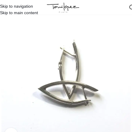
Skip to navigation
Inicio
/
Diseños Propios
/
Toni López
/
Pendientes Toni López
Skip to main content