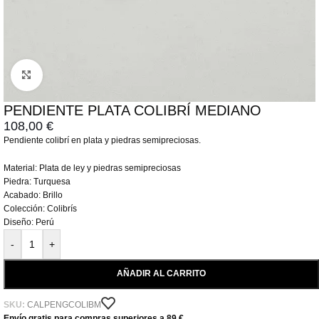
Click to enlarge
PENDIENTE PLATA COLIBRÍ MEDIANO
108,00
€
Pendiente colibrí en plata y piedras semipreciosas.
Material: Plata de ley y piedras semipreciosas
Piedra: Turquesa
Acabado: Brillo
Colección: Colibrís
Diseño: Perú
-
+
AÑADIR AL CARRITO
SKU:
CALPENGCOLIBM
Envío gratis para compras superiores a 89 €