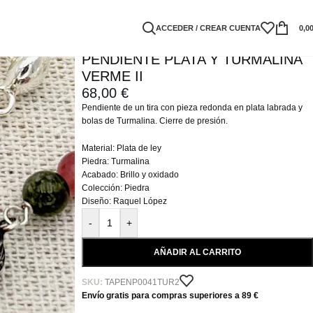
ACCEDER / CREAR CUENTA
0,0
PENDIENTE PLATA Y TURMALINA
VERME II
68,00
€
Pendiente de un tira con pieza redonda en plata labrada y
bolas de Turmalina. Cierre de presión.
Material: Plata de ley
Piedra: Turmalina
Acabado: Brillo y oxidado
Colección: Piedra
Diseño: Raquel López
-
+
AÑADIR AL CARRITO
SKU:
TAPENP0041TUR2
Envío gratis para compras superiores a 89 €