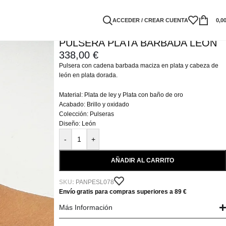
ACCEDER / CREAR CUENTA
0,0
PULSERA PLATA BARBADA LEÓN
338,00
€
Pulsera con cadena barbada maciza en plata y cabeza de
león en plata dorada.
Material: Plata de ley y Plata con baño de oro
Acabado: Brillo y oxidado
Colección: Pulseras
Diseño: León
-
+
AÑADIR AL CARRITO
SKU:
PANPESL078
Envío gratis para compras superiores a 89 €
Más Información