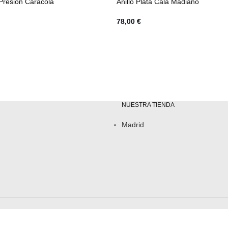
Presion Caracola
Anillo Plata Cala Madiano
78,00
€
NUESTRA TIENDA
Madrid