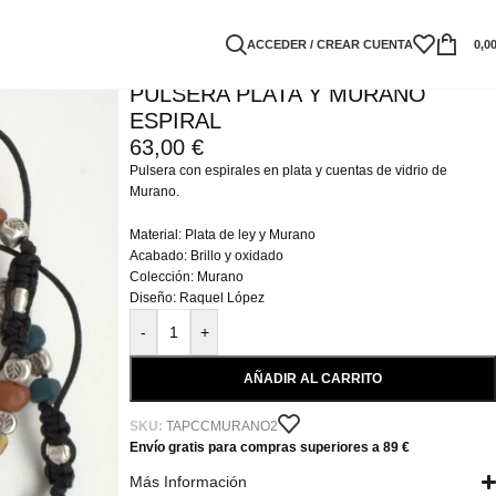
ACCEDER / CREAR CUENTA
0,0
PULSERA PLATA Y MURANO
ESPIRAL
63,00
€
Pulsera con espirales en plata y cuentas de vidrio de
Murano.
Material: Plata de ley y Murano
Acabado: Brillo y oxidado
Colección: Murano
Diseño: Raquel López
-
+
AÑADIR AL CARRITO
SKU:
TAPCCMURANO2
Envío gratis para compras superiores a 89 €
Más Información