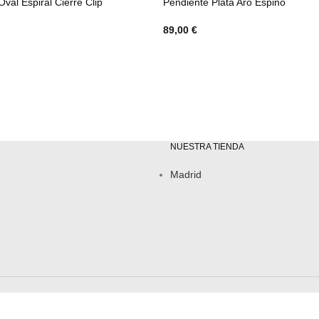
val Espiral Cierre Clip
Pendiente Plata Aro Espino
89,00
€
NUESTRA TIENDA
Madrid