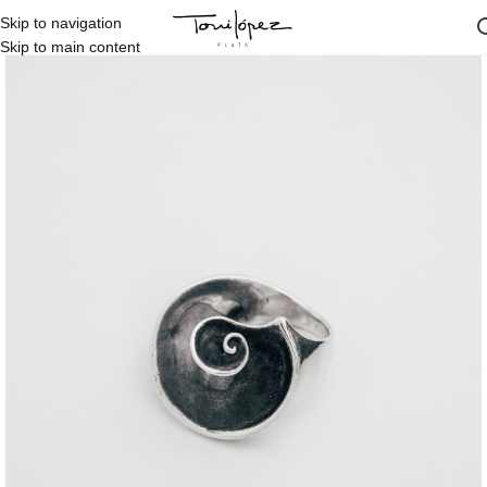
Skip to navigation
Inicio
/
Diseños Propios
/
Toni López
/
Anillos Toni López
Skip to main content